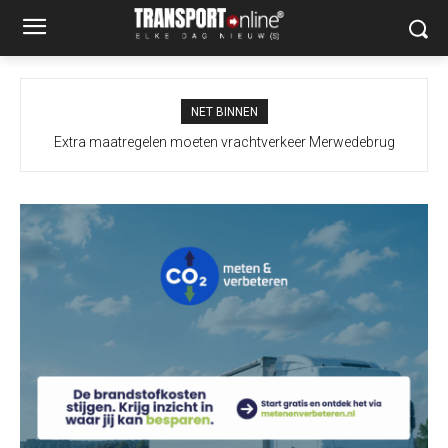
NET BINNEN
Extra maatregelen moeten vrachtverkeer Merwedebrug
terugdringen