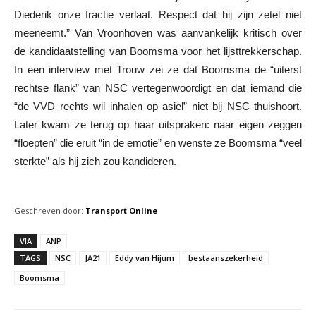
Diederik onze fractie verlaat. Respect dat hij zijn zetel niet
meeneemt.” Van Vroonhoven was aanvankelijk kritisch over
de kandidaatstelling van Boomsma voor het lijsttrekkerschap.
In een interview met Trouw zei ze dat Boomsma de “uiterst
rechtse flank” van NSC vertegenwoordigt en dat iemand die
“de VVD rechts wil inhalen op asiel” niet bij NSC thuishoort.
Later kwam ze terug op haar uitspraken: naar eigen zeggen
“floepten” die eruit “in de emotie” en wenste ze Boomsma “veel
sterkte” als hij zich zou kandideren.
Geschreven door:
Transport Online
VIA
ANP
TAGS
NSC
JA21
Eddy van Hijum
bestaanszekerheid
Boomsma