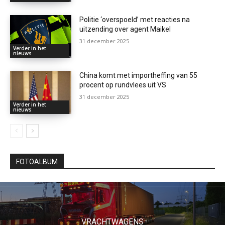
Politie ‘overspoeld’ met reacties na
uitzending over agent Maikel
31 december 2025
Verder in het
nieuws
China komt met importheffing van 55
procent op rundvlees uit VS
31 december 2025
Verder in het
nieuws
FOTOALBUM
VRACHTWAGENS