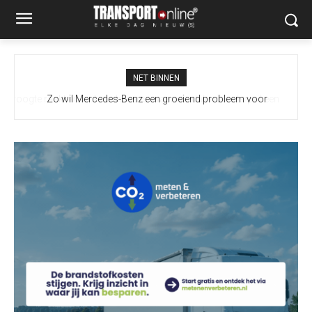
NET BINNEN
Zo wil Mercedes-Benz een groeiend probleem voor
vrachtwagenchauffeurs slimmer aanpakken