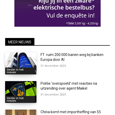
MEER NIEUWS
FT: ruim 200.000 banen weg bij banken
Europa door AI
31 december 2025
Verder in het
nieuws
Politie ‘overspoeld’ met reacties na
uitzending over agent Maikel
31 december 2025
Verder in het
nieuws
China komt met importheffing van 55