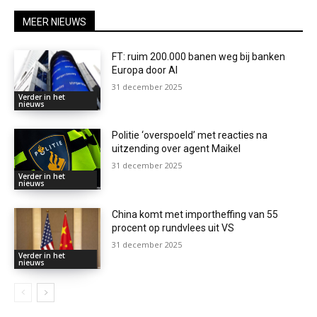
MEER NIEUWS
FT: ruim 200.000 banen weg bij banken
Europa door AI
31 december 2025
Verder in het
nieuws
Politie ‘overspoeld’ met reacties na
uitzending over agent Maikel
31 december 2025
Verder in het
nieuws
China komt met importheffing van 55
procent op rundvlees uit VS
31 december 2025
Verder in het
nieuws