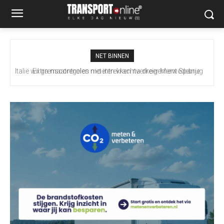
NET BINNEN
Extra maatregelen moeten vrachtverkeer Merwedebrug
terugdringen