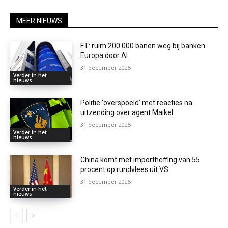
MEER NIEUWS
FT: ruim 200.000 banen weg bij banken
Europa door AI
31 december 2025
Verder in het
nieuws
Politie ‘overspoeld’ met reacties na
uitzending over agent Maikel
31 december 2025
Verder in het
nieuws
China komt met importheffing van 55
procent op rundvlees uit VS
31 december 2025
Verder in het
nieuws