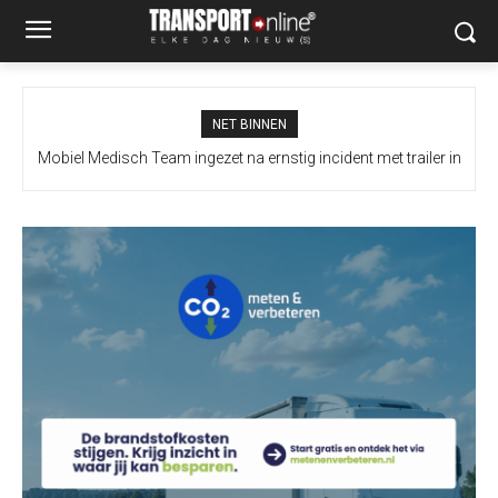
NET BINNEN
Mobiel Medisch Team ingezet na ernstig incident met trailer in
Europoort