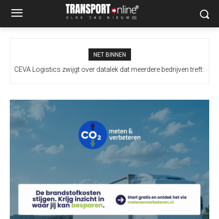
NET BINNEN
Scheepvaartverkeer door Straat van Hormuz blijft op laag niveau