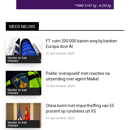
MEER NIEUWS
FT: ruim 200.000 banen weg bij banken
Europa door AI
31 december 2025
Verder in het
nieuws
Politie ‘overspoeld’ met reacties na
uitzending over agent Maikel
31 december 2025
Verder in het
nieuws
China komt met importheffing van 55
procent op rundvlees uit VS
31 december 2025
Verder in het
nieuws