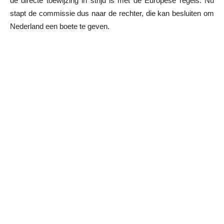
de directe toewijzing in strijd is met de Europese regels. Nu
stapt de commissie dus naar de rechter, die kan besluiten om
Nederland een boete te geven.