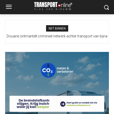
NET BINNEN
Douane ontmantelt crimineel netwerk achter transport van bijna
Italië wil grenscontroles niet intrekken na dreigement Spanje
100 miljoen illegale sigaretten