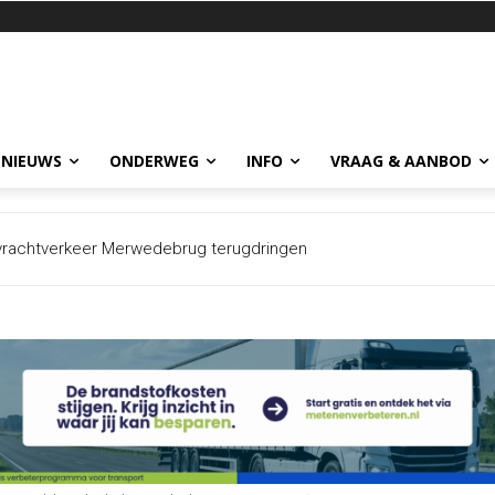
 NIEUWS
ONDERWEG
INFO
VRAAG & AANBOD
chtverkeer Merwedebrug terugdringen
datalek dat meerdere bedrijven treft: cybercriminelen krijgen mee