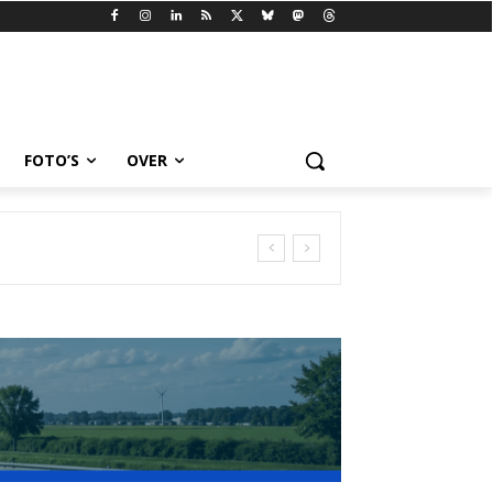
FOTO’S
OVER
r kans om te slagen