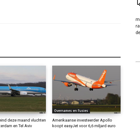
me
ra
d
Overnames en Fusies
eind deze maand vluchten
Amerikaanse investeerder Apollo
erdam en Tel Aviv
koopt easyJet voor 6,6 miljard euro