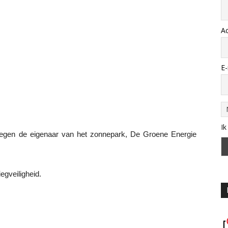
A
E-
Ik
tegen de eigenaar van het zonnepark, De Groene Energie
iegveiligheid.