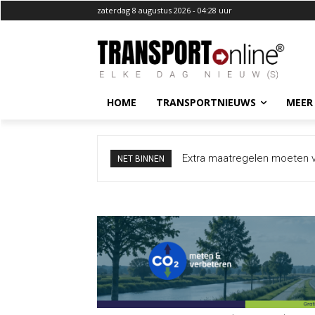
zaterdag 8 augustus 2026 - 04:28 uur
HOME
TRANSPORTNIEUWS
MEER
Extra maatregelen moeten vra
CEVA Logistics zwijgt over 
NET BINNEN