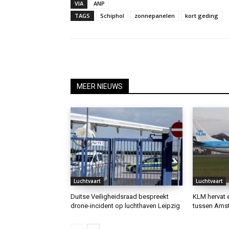
VIA
ANP
TAGS
Schiphol
zonnepanelen
kort geding
MEER NIEUWS
Luchtvaart
Luchtvaart
Duitse Veiligheidsraad bespreekt
KLM hervat 
drone-incident op luchthaven Leipzig
tussen Amst