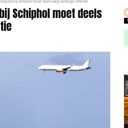
nnepark bij Schiphol moet deels weg vanwege reflectie
bij Schiphol moet deels
tie