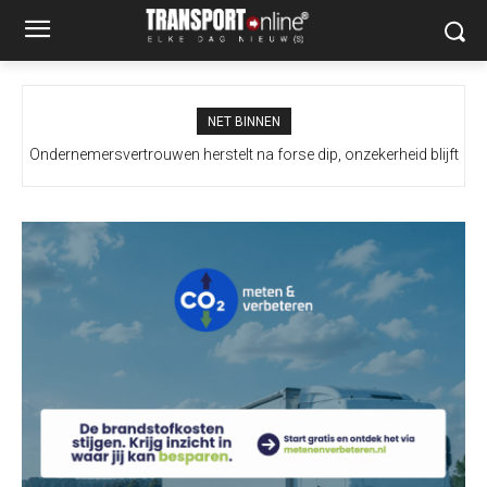
NET BINNEN
Ondernemersvertrouwen herstelt na forse dip, onzekerheid blijft