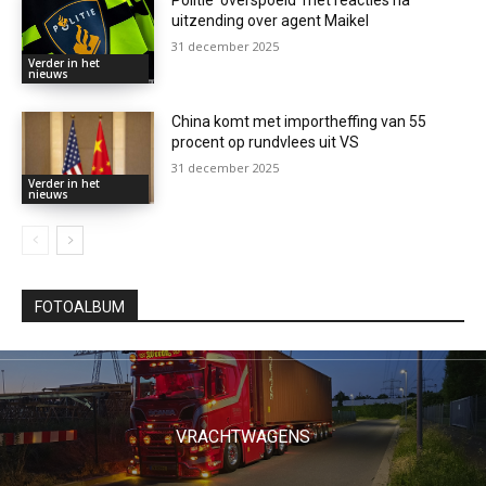
uitzending over agent Maikel
31 december 2025
Verder in het
nieuws
China komt met importheffing van 55
procent op rundvlees uit VS
31 december 2025
Verder in het
nieuws
FOTOALBUM
VRACHTWAGENS