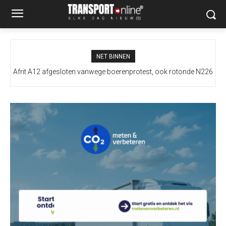
NET BINNEN
Afrit A12 afgesloten vanwege boerenprotest, ook rotonde N226
geblokkeerd