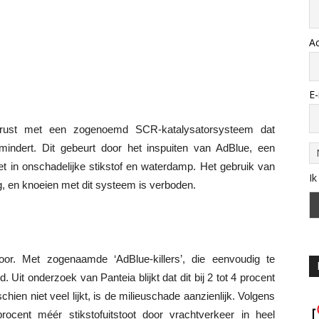
A
E-
gerust met een zogenoemd SCR-katalysatorsysteem dat
rmindert. Dit gebeurt door het inspuiten van AdBlue, een
et in onschadelijke stikstof en waterdamp. Het gebruik van
Ik
, en knoeien met dit systeem is verboden.
or. Met zogenaamde ‘AdBlue-killers’, die eenvoudig te
 Uit onderzoek van Panteia blijkt dat dit bij 2 tot 4 procent
en niet veel lijkt, is de milieuschade aanzienlijk. Volgens
ocent méér stikstofuitstoot door vrachtverkeer in heel