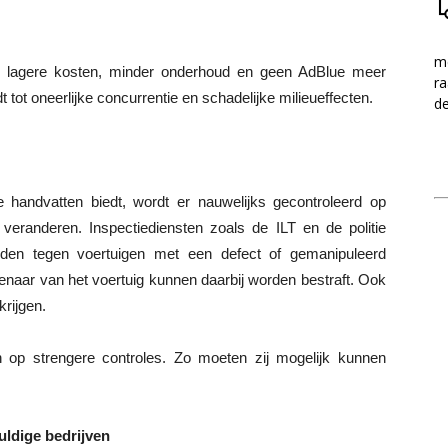
me
jk: lagere kosten, minder onderhoud en geen AdBlue meer
ra
dt tot oneerlijke concurrentie en schadelijke milieueffecten.
d
andvatten biedt, wordt er nauwelijks gecontroleerd op
eranderen. Inspectiediensten zoals de ILT en de politie
eden tegen voertuigen met een defect of gemanipuleerd
enaar van het voertuig kunnen daarbij worden bestraft. Ook
krijgen.
 op strengere controles. Zo moeten zij mogelijk kunnen
ldige bedrijven