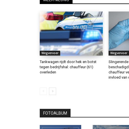
Wegvervoer
Wegvervoer
Tankwagen rijdt door hek en botst
Slingerende
tegen bedrijfshal: chauffeur (61)
beschadigd 
overleden
chauffeur ve
invloed van
FOTOALBUM