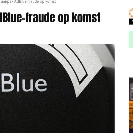
e aanpak AdBlue-fraude op komst
dBlue-fraude op komst