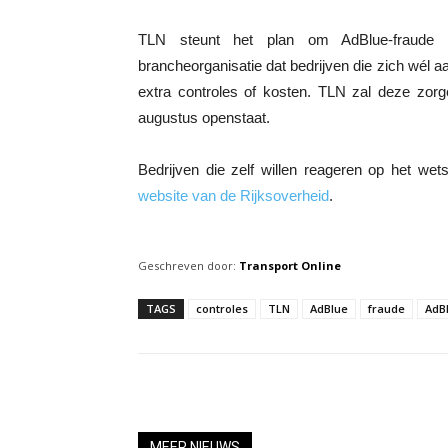
TLN steunt het plan om AdBlue-fraude h
brancheorganisatie dat bedrijven die zich wél 
extra controles of kosten. TLN zal deze zorge
augustus openstaat.
Bedrijven die zelf willen reageren op het we
website van de Rijksoverheid
.
Geschreven door:
Transport Online
TAGS
controles
TLN
AdBlue
fraude
AdBl
MEER NIEUWS