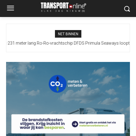
NET BINNEN
231 meter lang Ro-Ro-vrachtschip DFDS Primula Seaways loopt
vast bij Terneuzen, drie sleepboten ter plaatse