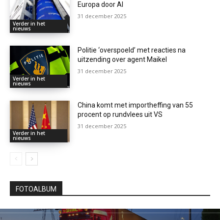
Europa door AI
31 december 2025
Verder in het
nieuws
Politie ‘overspoeld’ met reacties na
uitzending over agent Maikel
31 december 2025
Verder in het
nieuws
China komt met importheffing van 55
procent op rundvlees uit VS
31 december 2025
Verder in het
nieuws
FOTOALBUM