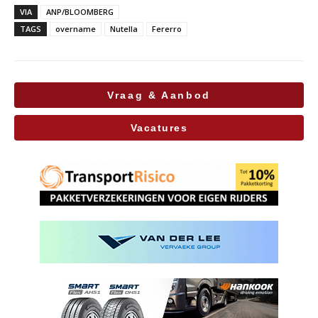
VIA
ANP/BLOOMBERG
TAGS
overname
Nutella
Fererro
Vraag & Aanbod
Vacatures