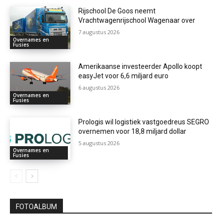
Rijschool De Goos neemt
Vrachtwagenrijschool Wagenaar over
7 augustus 2026
Overnames en
Fusies
Amerikaanse investeerder Apollo koopt
easyJet voor 6,6 miljard euro
6 augustus 2026
Overnames en
Fusies
Prologis wil logistiek vastgoedreus SEGRO
overnemen voor 18,8 miljard dollar
5 augustus 2026
Overnames en
Fusies
FOTOALBUM