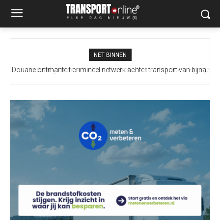
NET BINNEN
Douane ontmantelt crimineel netwerk achter transport van bijna
Italië wil grenscontroles niet intrekken na dreigement Spanje
100 miljoen illegale sigaretten