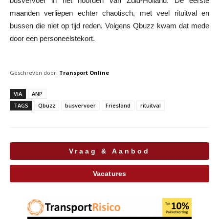
busvervoer in het noorden van Zuid-Holland. De eerste
maanden verliepen echter chaotisch, met veel rituitval en
bussen die niet op tijd reden. Volgens Qbuzz kwam dat mede
door een personeelstekort.
Geschreven door:
Transport Online
VIA
ANP
TAGS
Qbuzz
busvervoer
Friesland
rituitval
Vraag & Aanbod
Vacatures