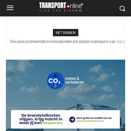
NET BINNEN
Douane ontmantelt crimineel netwerk achter transport van bijna
100 miljoen illegale sigaretten