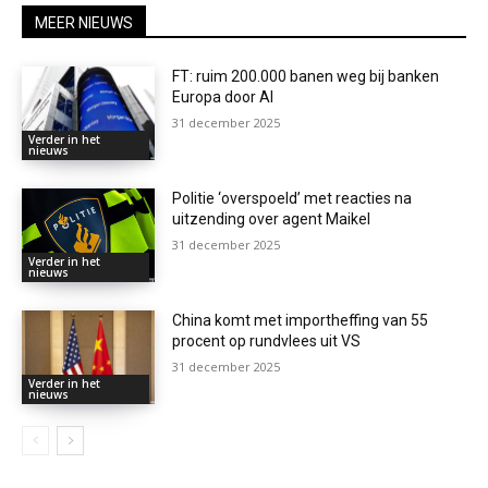
MEER NIEUWS
FT: ruim 200.000 banen weg bij banken
Europa door AI
31 december 2025
Verder in het
nieuws
Politie ‘overspoeld’ met reacties na
uitzending over agent Maikel
31 december 2025
Verder in het
nieuws
China komt met importheffing van 55
procent op rundvlees uit VS
31 december 2025
Verder in het
nieuws