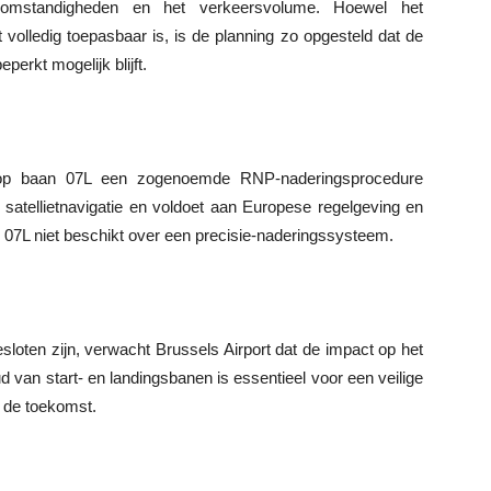
somstandigheden en het verkeersvolume. Hoewel het
 volledig toepasbaar is, is de planning zo opgesteld dat de
erkt mogelijk blijft.
n op baan 07L een zogenoemde RNP-naderingsprocedure
satellietnavigatie en voldoet aan Europese regelgeving en
n 07L niet beschikt over een precisie-naderingssysteem.
esloten zijn, verwacht Brussels Airport dat de impact op het
d van start- en landingsbanen is essentieel voor een veilige
n de toekomst.