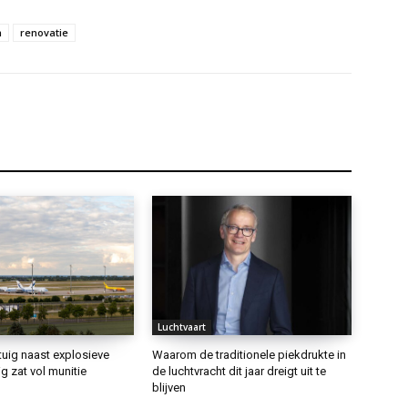
n
renovatie
Luchtvaart
tuig naast explosieve
Waarom de traditionele piekdrukte in
g zat vol munitie
de luchtvracht dit jaar dreigt uit te
blijven