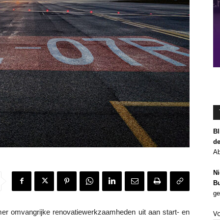
Bl
de
Ab
Ni
Bu
ge
r omvangrijke renovatiewerkzaamheden uit aan start- en
V