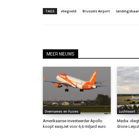
TAGS
vliegveld
Brussels Airport
landingsbaa
MEER NIEUWS
Overnames en Fusies
Luchtvaart
Amerikaanse investeerder Apollo
Media: vlieg
koopt easyJet voor 6,6 miljard euro
drone Leipzi