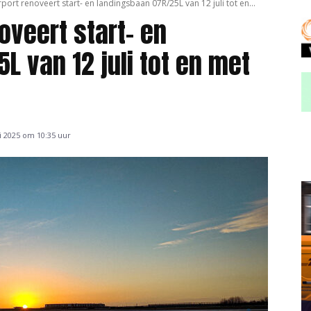
rport renoveert start- en landingsbaan 07R/25L van 12 juli tot en...
oveert start- en
L van 12 juli tot en met
i 2025 om 10:35 uur