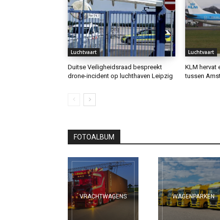
Luchtvaart
Luchtvaart
Duitse Veiligheidsraad bespreekt
KLM hervat 
drone-incident op luchthaven Leipzig
tussen Amst
FOTOALBUM
VRACHTWAGENS
WAGENPARKEN