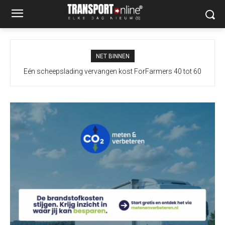
NET BINNEN
Eén scheepslading vervangen kost ForFarmers 40 tot 60
vrachtwagens extra door droogte