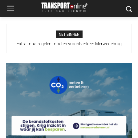
NET BINNEN
Extra maatregelen moeten vrachtverkeer Merwedebrug
terugdringen