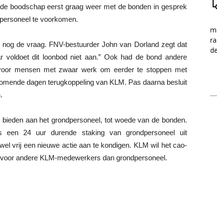
 de boodschap eerst graag weer met de bonden in gesprek
ndpersoneel te voorkomen.
me
ra
 nog de vraag. FNV-bestuurder John van Dorland zegt dat
d
r voldoet dit loonbod niet aan.” Ook had de bond andere
g voor mensen met zwaar werk om eerder te stoppen met
omende dagen terugkoppeling van KLM. Pas daarna besluit
.
bieden aan het grondpersoneel, tot woede van de bonden.
s een 24 uur durende staking van grondpersoneel uit
el vrij een nieuwe actie aan te kondigen. KLM wil het cao-
ook voor andere KLM-medewerkers dan grondpersoneel.