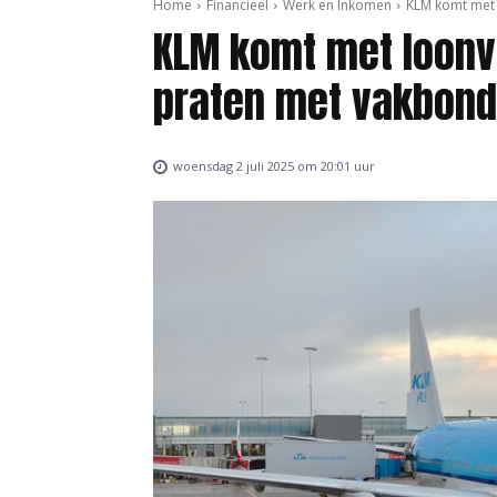
Home
Financieel
Werk en Inkomen
KLM komt met 
KLM komt met loonvo
praten met vakbon
woensdag 2 juli 2025 om 20:01 uur