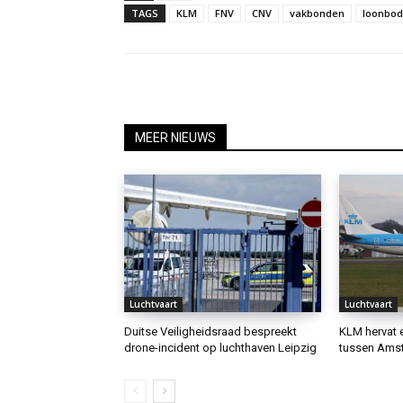
TAGS
KLM
FNV
CNV
vakbonden
loonbod
MEER NIEUWS
Luchtvaart
Luchtvaart
Duitse Veiligheidsraad bespreekt
KLM hervat 
drone-incident op luchthaven Leipzig
tussen Amst