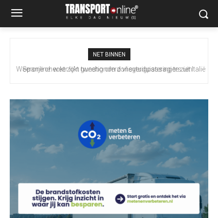
NET BINNEN
Spanje checkt zo’n tweehonderd vliegtuigpassagiers uit Italië