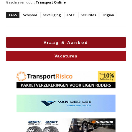
Geschreven door:
Transport Online
TAGS
Schiphol
beveiliging
I-SEC
Securitas
Trigion
Vraag & Aanbod
Vacatures