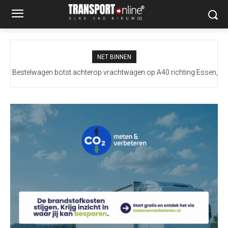
NET BINNEN
Bestelwagen botst achterop vrachtwagen op A40 richting Essen,
bestuurder naar ziekenhuis