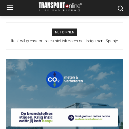
NET BINNEN
Italië wil grenscontroles niet intrekken na dreigement Spanje
Extra maatregelen moeten vrachtverkeer Merwedebrug
terugdringen