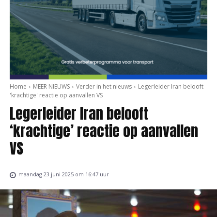
Home
MEER NIEUWS
Verder in het nieuws
Legerleider Iran belooft
'krachtige' reactie op aanvallen VS
Legerleider Iran belooft
‘krachtige’ reactie op aanvallen
VS
maandag 23 juni 2025 om 16:47 uur