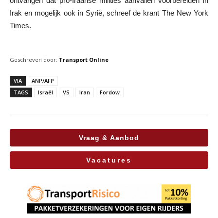
ontvangen dat pro-Iraanse milities aanvallen voorbereiden in
Irak en mogelijk ook in Syrië, schreef de krant The New York
Times.
Geschreven door:
Transport Online
VIA
ANP/AFP
TAGS
Israël
VS
Iran
Fordow
Vraag & Aanbod
Vacatures