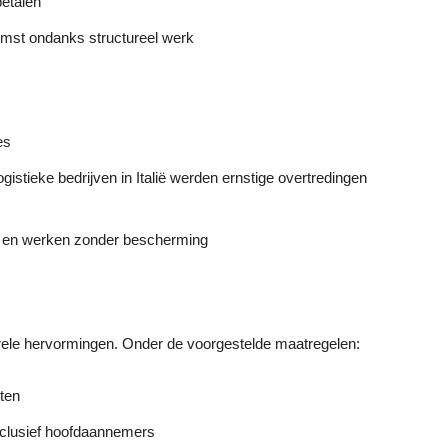
betalen
mst ondanks structureel werk
es
ogistieke bedrijven in Italië werden ernstige overtredingen
d en werken zonder bescherming
turele hervormingen. Onder de voorgestelde maatregelen:
ten
inclusief hoofdaannemers