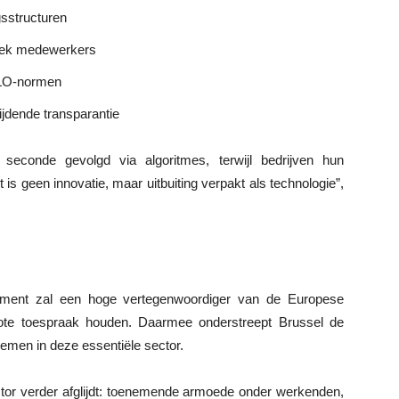
sstructuren
stiek medewerkers
 ILO-normen
ijdende transparantie
econde gevolgd via algoritmes, terwijl bedrijven hun
is geen innovatie, maar uitbuiting verpakt als technologie”,
lement zal een hoge vertegenwoordiger van de Europese
te toespraak houden. Daarmee onderstreept Brussel de
lemen in deze essentiële sector.
ector verder afglijdt: toenemende armoede onder werkenden,