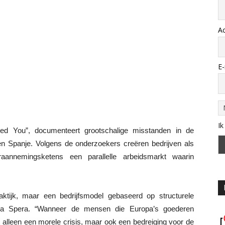
A
E-
Ik
cted You”, documenteert grootschalige misstanden in de
ië en Spanje. Volgens de onderzoekers creëren bedrijven als
nemingsketens een parallelle arbeidsmarkt waarin
raktijk, maar een bedrijfsmodel gebaseerd op structurele
 Livia Spera. “Wanneer de mensen die Europa’s goederen
t alleen een morele crisis, maar ook een bedreiging voor de