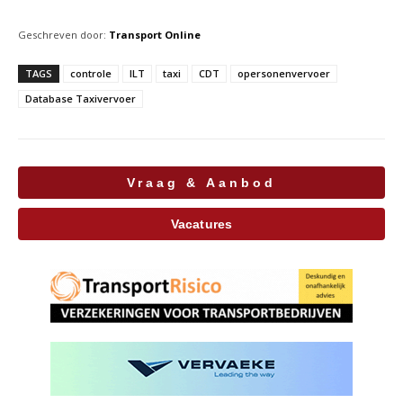
Geschreven door:
Transport Online
TAGS
controle
ILT
taxi
CDT
opersonenvervoer
Database Taxivervoer
Vraag & Aanbod
Vacatures