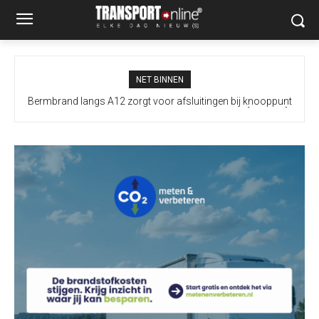
NET BINNEN
Bermbrand langs A12 zorgt voor afsluitingen bij knooppunt
Prins Clausplein: A4 vanuit Utrecht onbereikbaar [+video’s]