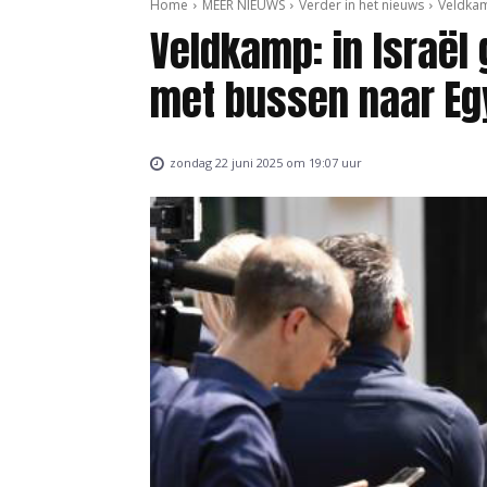
Home
MEER NIEUWS
Verder in het nieuws
Veldkam
Veldkamp: in Israël
met bussen naar Eg
zondag 22 juni 2025 om 19:07 uur