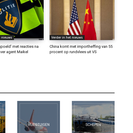
t nieuws
Verder in het nieuws
rspoeld’ met reacties na
China komt met importheffing van 55
ver agent Maikel
procent op rundvlees uit VS
VLIEGTUIGEN
SCHEPEN