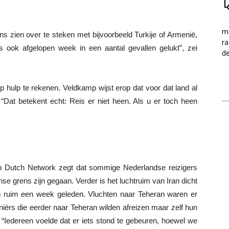
me
ns zien over te steken met bijvoorbeeld Turkije of Armenië,
ra
is ook afgelopen week in een aantal gevallen gelukt”, zei
d
op hulp te rekenen. Veldkamp wijst erop dat voor dat land al
 “Dat betekent echt: Reis er niet heen. Als u er toch heen
n Dutch Network zegt dat sommige Nederlandse reizigers
se grens zijn gegaan. Verder is het luchtruim van Iran dicht
an ruim een week geleden. Vluchten naar Teheran waren er
niërs die eerder naar Teheran wilden afreizen maar zelf hun
“Iedereen voelde dat er iets stond te gebeuren, hoewel we