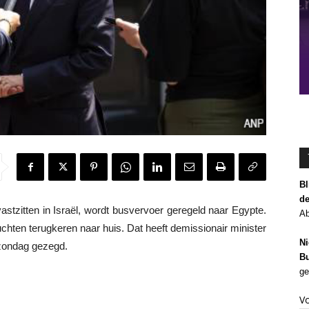
Bl
de
tzitten in Israël, wordt busvervoer geregeld naar Egypte.
Ab
chten terugkeren naar huis. Dat heeft demissionair minister
Ni
zondag gezegd.
Bu
ge
V