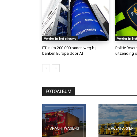
Verder in het nieuws
Verder in he
FT: ruim 200.000 banen weg bij
Politie ‘ove
banken Europa door AI
uitzending o
FOTOALBUM
VRACHTWAGENS
WAGENPARKEN