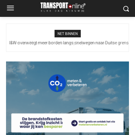
NET BINNEN
I&W overweegt meer borden langs snelwegen naar Duitse grens