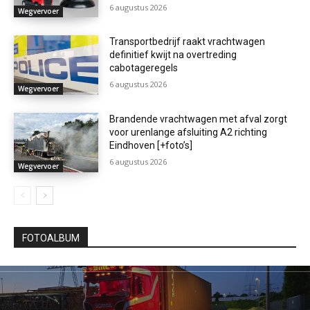
6 augustus 2026
Wegvervoer
Transportbedrijf raakt vrachtwagen
definitief kwijt na overtreding
cabotageregels
6 augustus 2026
Wegvervoer
Brandende vrachtwagen met afval zorgt
voor urenlange afsluiting A2 richting
Eindhoven [+foto’s]
6 augustus 2026
Wegvervoer
FOTOALBUM