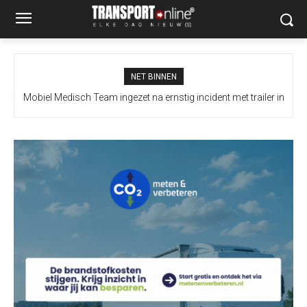
NET BINNEN
Mobiel Medisch Team ingezet na ernstig incident met trailer in
Europoort