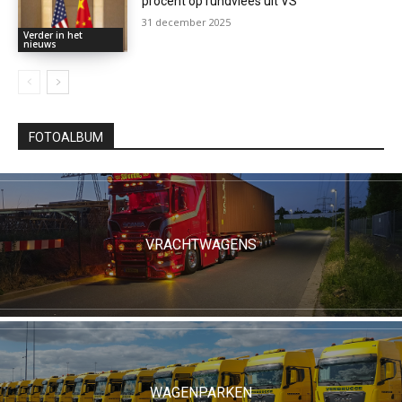
procent op rundvlees uit VS
31 december 2025
Verder in het
nieuws
FOTOALBUM
VRACHTWAGENS
WAGENPARKEN