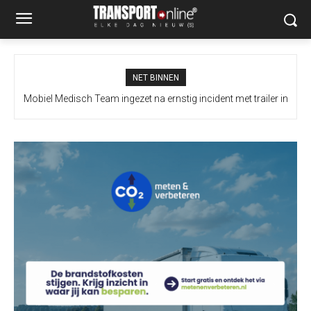
NET BINNEN
Mobiel Medisch Team ingezet na ernstig incident met trailer in
Europoort