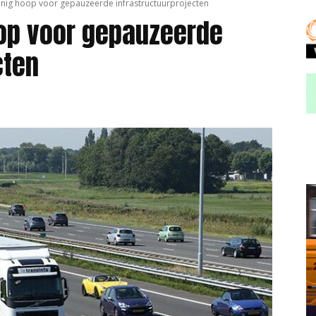
inig hoop voor gepauzeerde infrastructuurprojecten
oop voor gepauzeerde
cten