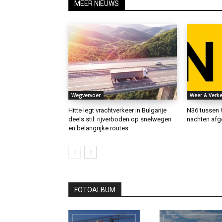
MEER NIEUWS
Wegvervoer
Weer & Verke
Hitte legt vrachtverkeer in Bulgarije
N36 tussen 
deels stil: rijverboden op snelwegen
nachten afg
en belangrijke routes
FOTOALBUM