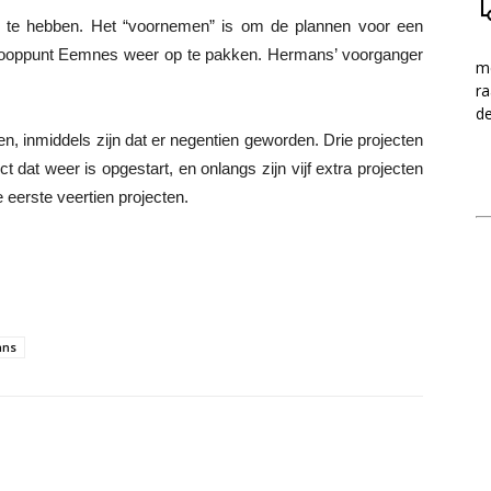
ws te hebben. Het “voornemen” is om de plannen voor een
nooppunt Eemnes weer op te pakken. Hermans’ voorganger
me
ra
d
n, inmiddels zijn dat er negentien geworden. Drie projecten
ct dat weer is opgestart, en onlangs zijn vijf extra projecten
e eerste veertien projecten.
ans