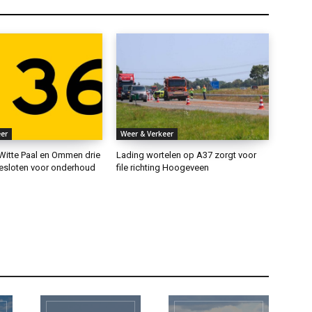
er
Weer & Verkeer
Witte Paal en Ommen drie
Lading wortelen op A37 zorgt voor
esloten voor onderhoud
file richting Hoogeveen