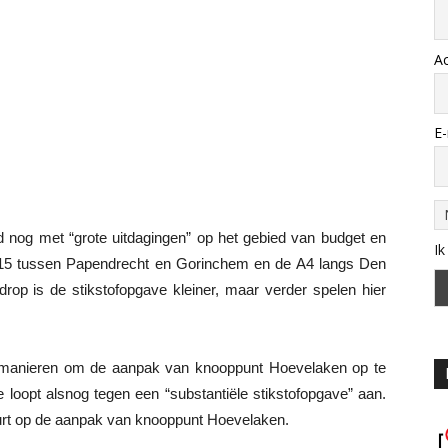
A
E-
d nog met “grote uitdagingen” op het gebied van budget en
Ik
 A15 tussen Papendrecht en Gorinchem en de A4 langs Den
rop is de stikstofopgave kleiner, maar verder spelen hier
e manieren om de aanpak van knooppunt Hoevelaken op te
e loopt alsnog tegen een “substantiële stikstofopgave” aan.
urt op de aanpak van knooppunt Hoevelaken.