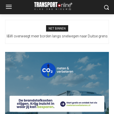
NET BINNEN
I&W overweegt meer borden langs snelwegen naar Duitse grens