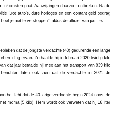
en inkomsten gaat. Aanwijzingen daarvoor ontbreken. Na de
itie luxe auto’s, dure horloges en een contant geld bedrag
oef je niet te verstoppen’’, aldus de officier van justitie.
gebleken dat de jongste verdachte (40) gedurende een lange
ereiding ervan. Zo haalde hij in februari 2020 twintig kilo
an dat jaar betaalde hij mee aan het transport van 839 kilo
 berichten laten ook zien dat de verdachte in 2021 de
 het licht dat de 40-jarige verdachte begin 2024 naast de
met mdma (5 kilo). Hem wordt ook verweten dat hij 18 liter