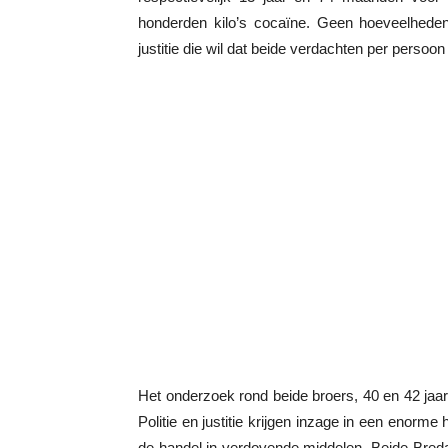
honderden kilo’s cocaïne. Geen hoeveelheden v
justitie die wil dat beide verdachten per persoo
Het onderzoek rond beide broers, 40 en 42 jaar
Politie en justitie krijgen inzage in een enorme
de handel in verdovende middelen. Beide Breda