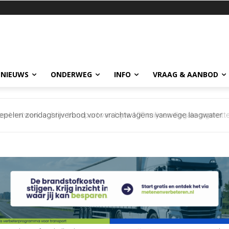
 NIEUWS
ONDERWEG
INFO
VRAAG & AANBOD
netwerk achter transport van bijna 100 miljoen illegale sigaretten