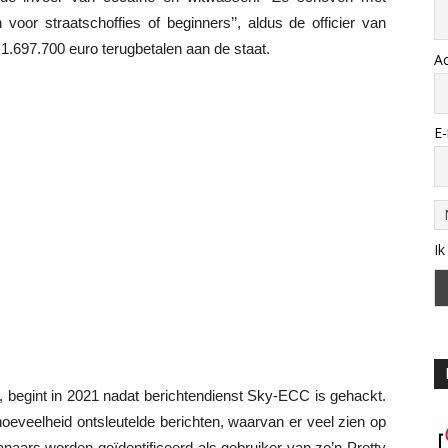
oor straatschoffies of beginners’’, aldus de officier van
n 1.697.700 euro terugbetalen aan de staat.
A
E-
Ik
, begint in 2021 nadat berichtendienst Sky-ECC is gehackt.
 hoeveelheid ontsleutelde berichten, waarvan er veel zien op
naars worden geïdentificeerd als gebruiker van zo’n Pretty