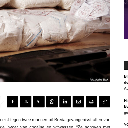
Bl
de
Ab
Ni
Bu
ge
ist tegen twee mannen uit Breda gevangenisstraffen van
V
r de invoer van cocaïne en witwassen. “Ze schoven met