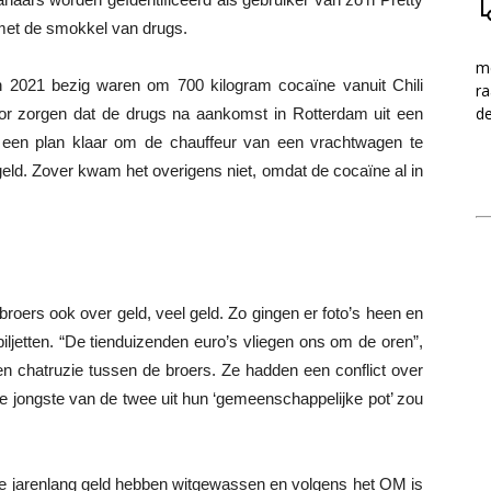
met de smokkel van drugs.
me
 in 2021 bezig waren om 700 kilogram cocaïne vanuit Chili
ra
d
or zorgen dat de drugs na aankomst in Rotterdam uit een
 een plan klaar om de chauffeur van een vrachtwagen te
eld. Zover kwam het overigens niet, omdat de cocaïne al in
roers ook over geld, veel geld. Zo gingen er foto’s heen en
ljetten. “De tienduizenden euro’s vliegen ons om de oren”,
op een chatruzie tussen de broers. Ze hadden een conflict over
de jongste van de twee uit hun ‘gemeenschappelijke pot’ zou
 ze jarenlang geld hebben witgewassen en volgens het OM is