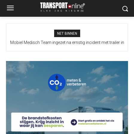
NET BINNEN
Mobiel Medisch Team ingezet na ernstig incident met trailer in
Europoort