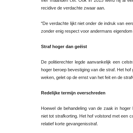
vier maanden cel. Ook in 2015 werd hij al ee
recidive de verdachte zwaar aan.
“De verdachte lijkt niet onder de indruk van eerd
zonder enig respect voor andermans eigendom e
Straf hoger dan geëist
De politierechter legde aanvankelijk een cel
hoger beroep bevestiging van die straf. Het hof
weken, gelet op de ernst van het feit en de st
Redelijke termijn overschreden
Hoewel de behandeling van de zaak in hoger b
niet tot strafkorting. Het hof volstond met een
relatief korte gevangenisstraf.