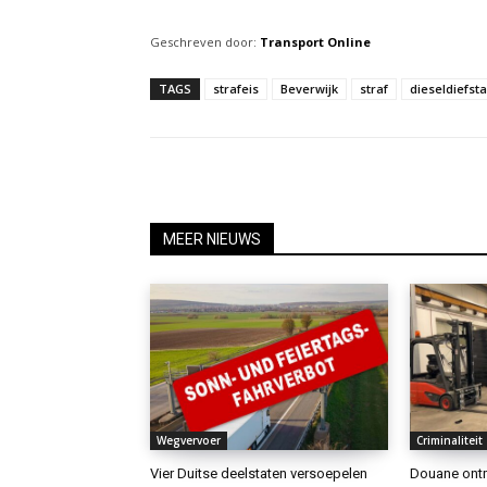
Geschreven door:
Transport Online
TAGS
strafeis
Beverwijk
straf
dieseldiefsta
MEER NIEUWS
Wegvervoer
Criminaliteit
Vier Duitse deelstaten versoepelen
Douane ontm