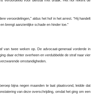
ns veroordeeld voor diefstal met braak. Het hof rekent de
ere veroordelingen,” aldus het hof in het arrest. “Hij handelt
n brengt aanzienlijke schade en hinder toe.”
straf van twee weken op. De advocaat-generaal vorderde in
 ging daar echter overheen en verdubbelde de straf naar vier
rafverzwarende omstandigheden.
eroep bijna negen maanden te laat plaatsvond, leidde dat
 constatering van deze overschrijding, omdat het ging om een