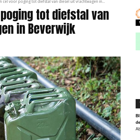
 cel voor poging tot diefstal van diesel uit vrachtwagen in...
poging tot diefstal van
gen in Beverwijk
Bl
de
Ab