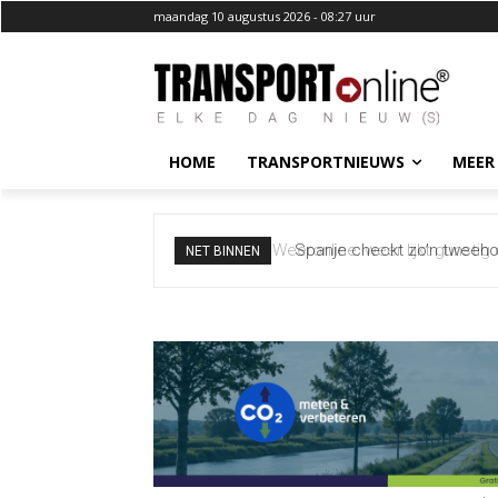
maandag 10 augustus 2026 - 08:27 uur
HOME
TRANSPORTNIEUWS
MEER
Spanje checkt zo’n tweehond
NET BINNEN