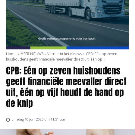
Home
MEER NIEUWS
Verder in het nieuws
CPB: Eén op zeven
huishoudens geeft financiële meevaller direct uit, één op...
CPB: Eén op zeven huishoudens
geeft financiële meevaller direct
uit, één op vijf houdt de hand op
de knip
dinsdag 10 juni 2025 om 11:51 uur