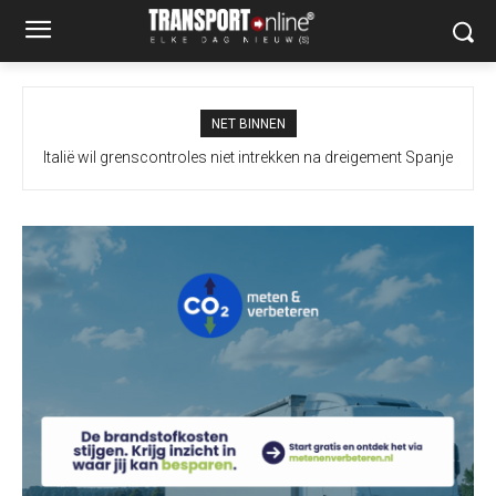
NET BINNEN
Italië wil grenscontroles niet intrekken na dreigement Spanje