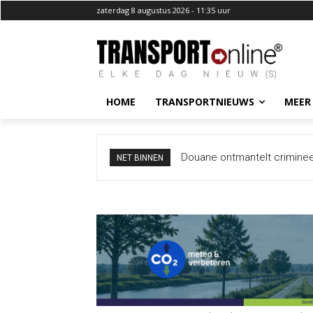
zaterdag 8 augustus 2026 - 11:35 uur
HOME
TRANSPORTNIEUWS
MEER
Douane ontmantelt crimineel ne
Italië wil grenscontroles ni
NET BINNEN