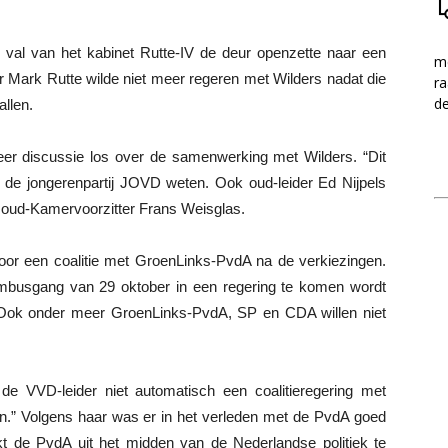
 val van het kabinet Rutte-IV de deur openzette naar een
me
r Mark Rutte wilde niet meer regeren met Wilders nadat die
ra
d
allen.
r discussie los over de samenwerking met Wilders. “Dit
liet de jongerenpartij JOVD weten. Ook oud-leider Ed Nijpels
s oud-Kamervoorzitter Frans Weisglas.
voor een coalitie met GroenLinks-PvdA na de verkiezingen.
mbusgang van 29 oktober in een regering te komen wordt
 Ook onder meer GroenLinks-PvdA, SP en CDA willen niet
de VVD-leider niet automatisch een coalitieregering met
den.” Volgens haar was er in het verleden met de PvdA goed
kt de PvdA uit het midden van de Nederlandse politiek te