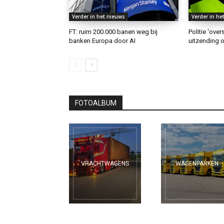
Verder in het nieuws
Verder in he
FT: ruim 200.000 banen weg bij
Politie ‘ove
banken Europa door AI
uitzending o
FOTOALBUM
VRACHTWAGENS
WAGENPARKEN