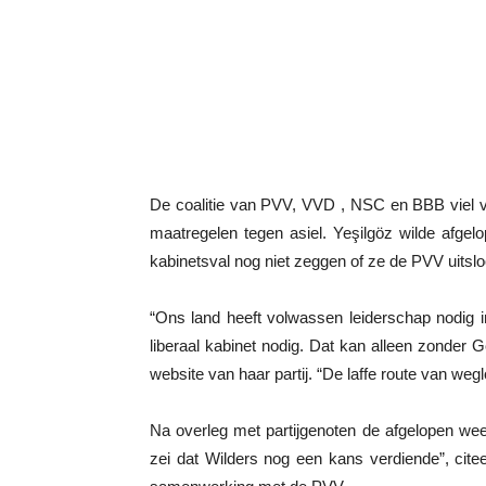
De coalitie van PVV, VVD , NSC en BBB viel vor
maatregelen tegen asiel. Yeşilgöz wilde afg
kabinetsval nog niet zeggen of ze de PVV uitslo
“Ons land heeft volwassen leiderschap nodig in 
liberaal kabinet nodig. Dat kan alleen zonder 
website van haar partij. “De laffe route van wegl
Na overleg met partijgenoten de afgelopen we
zei dat Wilders nog een kans verdiende”, cite