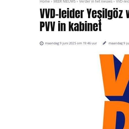
Home
MEER NIEUWS
Verder in het nieuws
VVD-lei
VVD-leider Yeşilgöz
PVV in kabinet
maandag 9 ju
maandag 9 juni 2025 om 19:46 uur