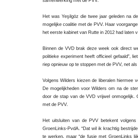
samenwerking met de PVV.
Het was Yeşilgöz die twee jaar geleden na de
mogelijke coalitie met de PVV. Haar voorgange
het eerste kabinet van Rutte in 2012 had laten v
Binnen de VVD brak deze week ook direct wee
politieke experiment heeft officieel gefaald”, 
riep opnieuw op te stoppen met de PVV, net al
Volgens Wilders kiezen de liberalen hiermee 
De mogelijkheden voor Wilders om na de ste
door de stap van de VVD vrijwel onmogelijk.
met de PVV.
Het uitsluiten van de PVV betekent volgens 
GroenLinks-PvdA. “Dat wil ik krachtig bestrij
te werken, maar “de fusie met GroenLinks lij