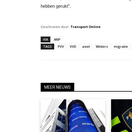
hebben gerukt”.
Geschreven door:
Transport Online
VIA
ANP
TAGS
PVV
VVD
asiel
Wilders
migratie
MEER NIEUWS