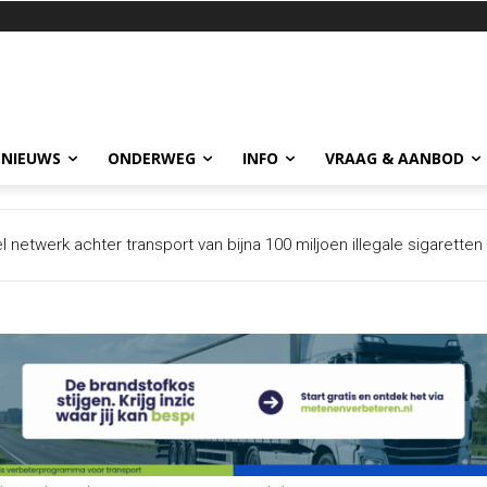
 NIEUWS
ONDERWEG
INFO
VRAAG & AANBOD
twerk achter transport van bijna 100 miljoen illegale sigaretten
et intrekken na dreigement Spanje