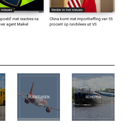
t nieuws
Verder in het nieuws
rspoeld’ met reacties na
China komt met importheffing van 55
ver agent Maikel
procent op rundvlees uit VS
VLIEGTUIGEN
SCHEPEN