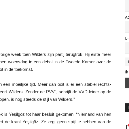
A
E-
ige week toen Wilders zijn partij terugtrok. Hij eiste meer
elopen woensdag in een debat in de Tweede Kamer over de
ot in de toekomst.
Ik
een moeilijke tijd. Meer dan ooit is er een stabiel rechts-
Geert Wilders. Zonder de PVV”, schrijft de VVD-leider op de
open, is nog steeds de stijl van Wilders.”
ek is Yeşilgöz tot haar besluit gekomen. “Niemand van hen
ert de krant Yeşilgöz. Ze zegt geen spijt te hebben van de