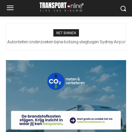
NET BINNEN
Autoriteiten onderzoeken bijna-botsing vliegtuigen Sydney Airport