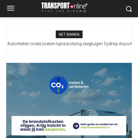
NET BINNEN
Autoriteiten onderzoeken bijna-botsing vliegtuigen Sydney Airport