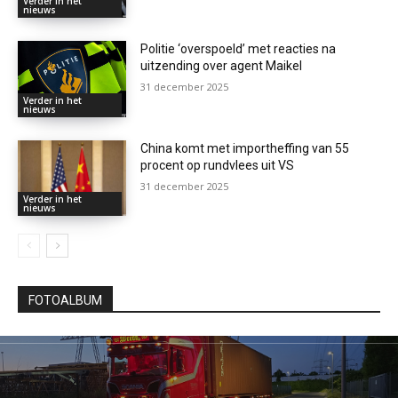
Verder in het
nieuws
Politie ‘overspoeld’ met reacties na
uitzending over agent Maikel
31 december 2025
Verder in het
nieuws
China komt met importheffing van 55
procent op rundvlees uit VS
31 december 2025
Verder in het
nieuws
FOTOALBUM