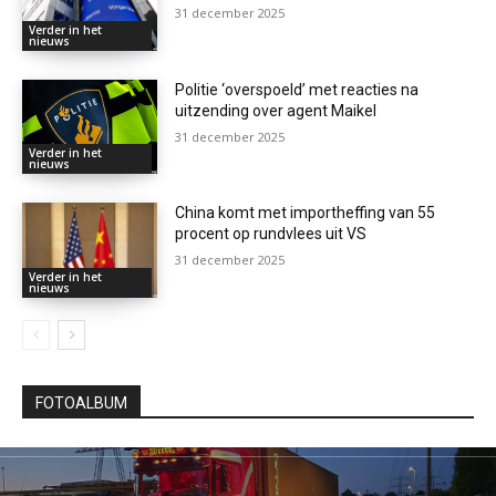
31 december 2025
Verder in het
nieuws
Politie ‘overspoeld’ met reacties na
uitzending over agent Maikel
31 december 2025
Verder in het
nieuws
China komt met importheffing van 55
procent op rundvlees uit VS
31 december 2025
Verder in het
nieuws
FOTOALBUM