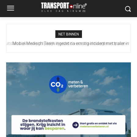
NET BINNEN
Mobiel Medisch Team ingezet na ernstig incident met trailer in
Europoort