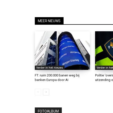
MEER NIEUWS
Verder in het nieuws
Verder in he
FT: ruim 200.000 banen weg bij
Politie ‘ove
banken Europa door AI
uitzending o
FOTOALBUM