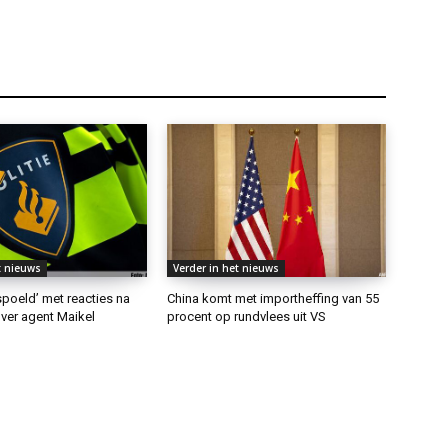
t nieuws
Verder in het nieuws
rspoeld’ met reacties na
China komt met importheffing van 55
ver agent Maikel
procent op rundvlees uit VS