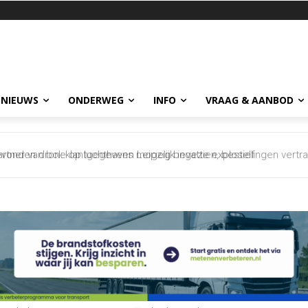
 NIEUWS
ONDERWEG
INFO
VRAAG & AANBOD
evonden drone op luchthaven Leipzig bevatte explosief