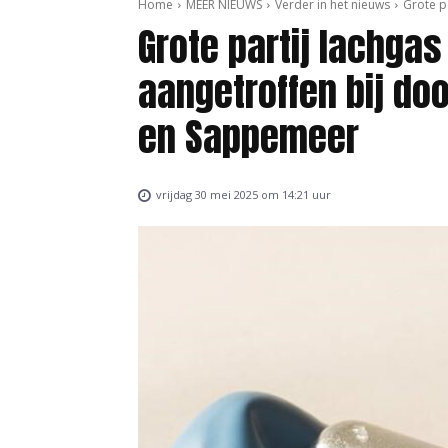
Home
MEER NIEUWS
Verder in het nieuws
Grote p
Grote partij lachga
aangetroffen bij do
en Sappemeer
vrijdag 30 mei 2025 om 14:21 uur