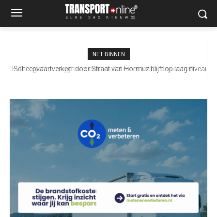
NET BINNEN
Scheepvaartverkeer door Straat van Hormuz blijft op laag niveau