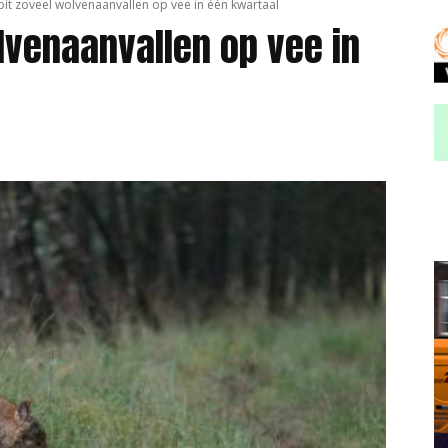
it zoveel wolvenaanvallen op vee in één kwartaal
lvenaanvallen op vee in