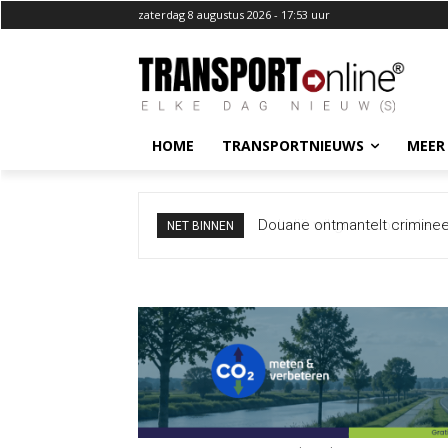
zaterdag 8 augustus 2026 - 17:53 uur
HOME
TRANSPORTNIEUWS
MEER
Italië wil grenscontroles ni
NET BINNEN