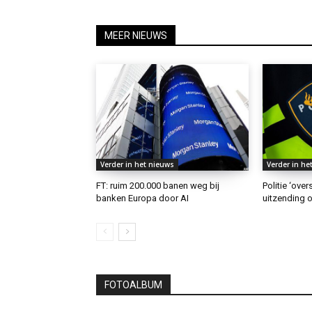
MEER NIEUWS
Verder in het nieuws
Verder in he
FT: ruim 200.000 banen weg bij
Politie ‘ove
banken Europa door AI
uitzending o
FOTOALBUM