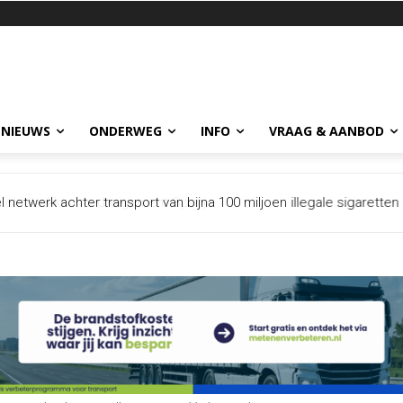
 NIEUWS
ONDERWEG
INFO
VRAAG & AANBOD
et intrekken na dreigement Spanje