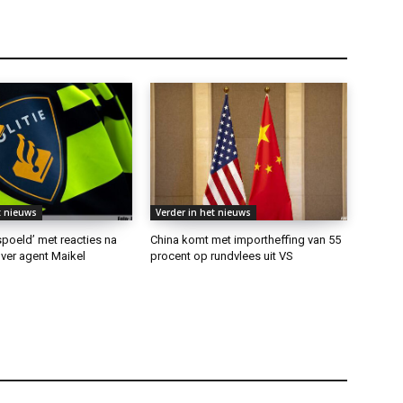
t nieuws
Verder in het nieuws
rspoeld’ met reacties na
China komt met importheffing van 55
ver agent Maikel
procent op rundvlees uit VS