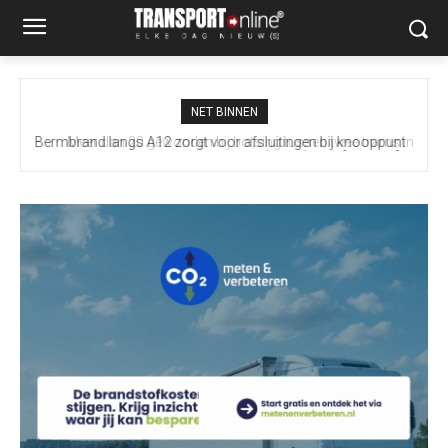
NET BINNEN
Meer dan 20 gewonden bij botsing tussen twee trams in
Gelsenkirchen [+foto]