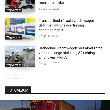
mensensmokkel
6 augustus 2026
Wegvervoer
Transportbedrijf raakt vrachtwagen
definitief kwijt na overtreding
cabotageregels
6 augustus 2026
Wegvervoer
Brandende vrachtwagen met afval zorgt
voor urenlange afsluiting A2 richting
Eindhoven [+foto’s]
6 augustus 2026
Wegvervoer
FOTOALBUM