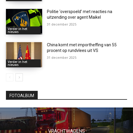
Politie ‘overspoeld’ met reacties na
uitzending over agent Maikel
31 december 2025
Verder in het
nieuws
China komt met importheffing van 55
procent op rundvlees uit VS
31 december 2025
Verder in het
nieuws
FOTOALBUM
VRACHTWAGENS