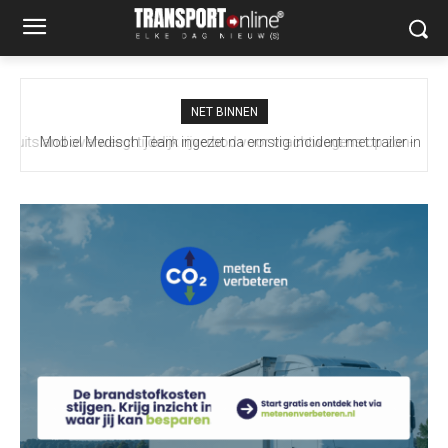
NET BINNEN
Mobiel Medisch Team ingezet na ernstig incident met trailer in
Europoort