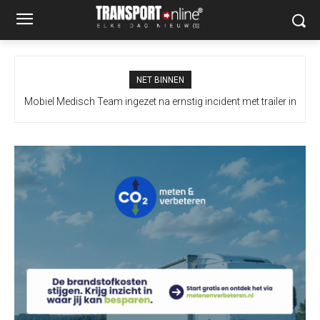
NET BINNEN
Mobiel Medisch Team ingezet na ernstig incident met trailer in
Europoort