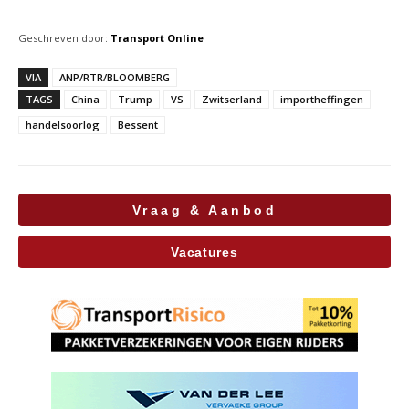
Geschreven door:
Transport Online
VIA
ANP/RTR/BLOOMBERG
TAGS
China
Trump
VS
Zwitserland
importheffingen
handelsoorlog
Bessent
Vraag & Aanbod
Vacatures