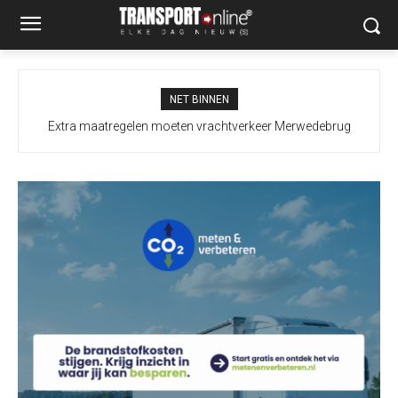
NET BINNEN
Extra maatregelen moeten vrachtverkeer Merwedebrug
terugdringen