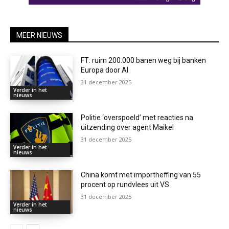
MEER NIEUWS
FT: ruim 200.000 banen weg bij banken
Europa door AI
31 december 2025
Verder in het
nieuws
Politie ‘overspoeld’ met reacties na
uitzending over agent Maikel
31 december 2025
Verder in het
nieuws
China komt met importheffing van 55
procent op rundvlees uit VS
31 december 2025
Verder in het
nieuws